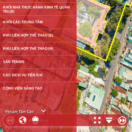
KHỐI NHÀ THỰC HÀNH KINH TẾ QUẢN
TRỊ (B)
KHỐI CÁC TRUNG TÂM
KHU LIÊN HỢP THỂ THAO (E)
KHU LIÊN HỢP THỂ THAO (H)
SÂN TENNIS
CÁC DỊCH VỤ TIỆN ÍCH
CÔNG VIÊN SÁNG TẠO
DNTU VỀ ĐÊM
Flycam Tầm Cao
dntu.edu.vn