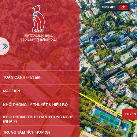
TOÀN CẢNH (Flycam)
MẶT TIỀN
KHỐI PHÒNG LÝ THUYẾT & HIỆU BỘ
TUYẾN 
KHỐI PHÒNG THỰC HÀNH CÔNG NGHỆ
(NHÀ F)
TRUNG TÂM TÍCH HỢP (G)